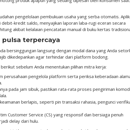
emotong produk apapun yang sedang dipesan oleh konsumen saat 
emudahan pengelolaan pembukuan usaha yang serba otomatis. Aplik
 debit-kredit saldo, menyajikan laporan laba-rugi eceran secara
hitung akibat kelalaian pencatatan manual di buku kertas tradisiona
n pulsa terpercaya
nda bersinggungan langsung dengan modal dana yang Anda setor
ajib dikedepankan agar terhindar dari platform bodong.
berikut sebelum Anda menentukan pilihan mitra kerja:
kum perusahaan pengelola platform serta periksa keberadaan alam
a.
emnya pada jam sibuk, pastikan rata-rata proses pengiriman komod
ala.
 keamanan berlapis, seperti pin transaksi rahasia, pengunci verifik
 tim Customer Service (CS) yang responsif dan bersiaga penuh
adi delay dari hulu.