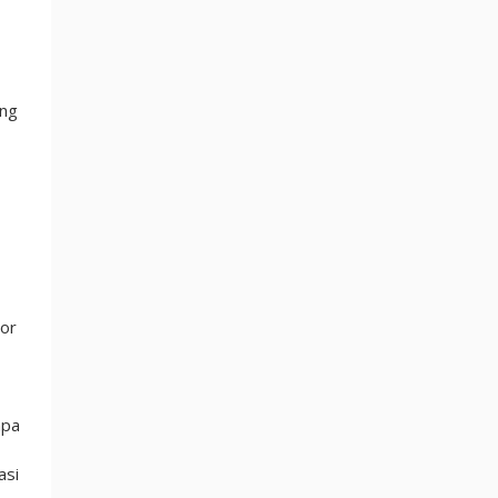
ing
mor
npa
asi