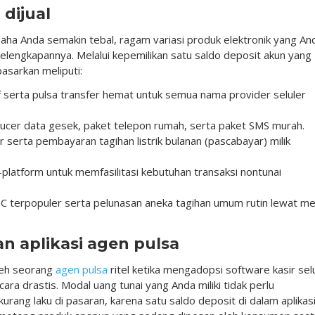
 dijual
usaha Anda semakin tebal, ragam variasi produk elektronik yang An
elengkapannya. Melalui kepemilikan satu saldo deposit akun yang
pasarkan meliputi:
if serta pulsa transfer hemat untuk semua nama provider seluler
oucer data gesek, paket telepon rumah, serta paket SMS murah.
r serta pembayaran tagihan listrik bulanan (pascabayar) milik
-platform untuk memfasilitasi kebutuhan transaksi nontunai
C terpopuler serta pelunasan aneka tagihan umum rutin lewat m
aplikasi agen pulsa
leh seorang
agen pulsa
ritel ketika mengadopsi software kasir sel
cara drastis. Modal uang tunai yang Anda miliki tidak perlu
ang laku di pasaran, karena satu saldo deposit di dalam aplikas