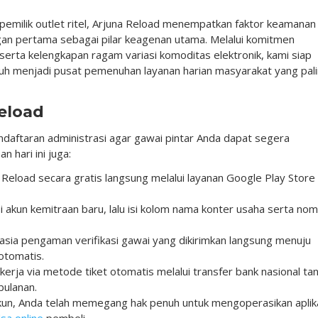
 pemilik outlet ritel, Arjuna Reload menempatkan faktor keamanan
ngan pertama sebagai pilar keagenan utama. Melalui komitmen
serta kelengkapan ragam variasi komoditas elektronik, kami siap
h menjadi pusat pemenuhan layanan harian masyarakat yang pal
eload
aftaran administrasi agar gawai pintar Anda dapat segera
 hari ini juga:
a Reload secara gratis langsung melalui layanan Google Play Store
asi akun kemitraan baru, lalu isi kolom nama konter usaha serta no
ia pengaman verifikasi gawai yang dikirimkan langsung menuju
otomatis.
kerja via metode tiket otomatis melalui transfer bank nasional ta
bulanan.
akun, Anda telah memegang hak penuh untuk mengoperasikan aplik
lsa online
pembeli.