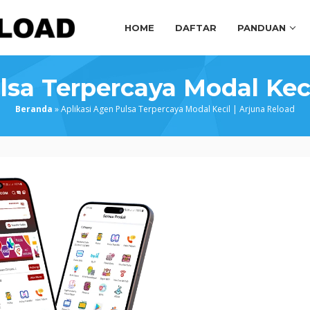
HOME
DAFTAR
PANDUAN
lsa Terpercaya Modal Keci
Beranda
»
Aplikasi Agen Pulsa Terpercaya Modal Kecil | Arjuna Reload