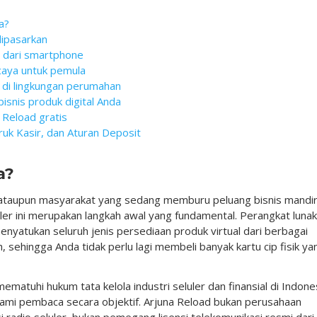
a?
dipasarkan
l dari smartphone
rcaya untuk pemula
 di lingkungan perumahan
isnis produk digital Anda
 Reload gratis
uk Kasir, dan Aturan Deposit
a?
 ataupun masyarakat yang sedang memburu peluang bisnis mandir
ler ini merupakan langkah awal yang fundamental. Perangkat lunak 
nyatukan seluruh jenis persediaan produk virtual dari berbagai
 sehingga Anda tidak perlu lagi membeli banyak kartu cip fisik ya
atuhi hukum tata kelola industri seluler dan finansial di Indone
ahami pembaca secara objektif. Arjuna Reload bukan perusahaan
 radio seluler, bukan pemegang lisensi telekomunikasi resmi dari