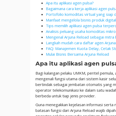
Apa itu aplikasi agen pulsa?
Bagaimana cara kerja aplikasi agen puls
Portofolio komoditas virtual yang siap 
Manfaat mengelola bisnis produk digita
Tips memilih aplikasi agen pulsa terpe
Analisis peluang usaha komoditas mikro
Mengenal Arjuna Reload sebagai mitra b
Langkah mudah cara daftar agen Arjuna
FAQ: Manajemen Kuota Delay, Cetak Str
Mulai Bisnis Bersama Arjuna Reload
Apa itu aplikasi agen puls
Bagi kalangan pelaku UMKM, peritel pemula,
mengenali fungsi utama dari sistem kasir selu
bertindak sebagai jembatan otomatis yang me
operator telekomunikasi ke dalam satu wadah,
berbeda untuk tiap jenis provider.
Guna menegakkan kejelasan informasi serta mem
batasan fungsi dari Arjuna Reload wajib dip
operator seluler penyedia spektrum frekuensi