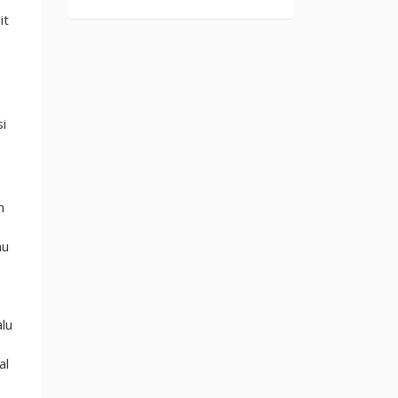
it
si
n
au
lu
al