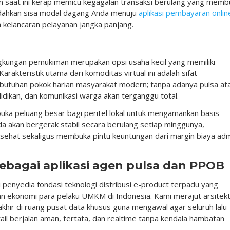
nkan saat ini kerap memicu kegagalan transaksi berulang yang memb
ndahkan sisa modal dagang Anda menuju
aplikasi pembayaran onlin
kelancaran pelayanan jangka panjang.
ingkungan pemukiman merupakan opsi usaha kecil yang memiliki
arakteristik utama dari komoditas virtual ini adalah sifat
butuhan pokok harian masyarakat modern; tanpa adanya pulsa at
didikan, dan komunikasi warga akan terganggu total.
uka peluang besar bagi peritel lokal untuk mengamankan basis
da akan bergerak stabil secara berulang setiap minggunya,
 sehat sekaligus membuka pintu keuntungan dari margin biaya ad
ebagai aplikasi agen pulsa dan PPOB
penyedia fondasi teknologi distribusi e-product terpadu yang
an ekonomi para pelaku UMKM di Indonesia. Kami merajut arsitek
khir di ruang pusat data khusus guna mengawal agar seluruh lalu
etail berjalan aman, tertata, dan realtime tanpa kendala hambatan