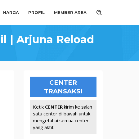
HARGA
PROFIL
MEMBER AREA
l | Arjuna Reload
CENTER
TRANSAKSI
Ketik
CENTER
kirim ke salah
satu center di bawah untuk
mengetahui semua center
yang aktif.