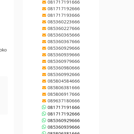
081717191666
081717192666
081717193666
085360223666
085360227666
085360365666
085360367666
085360929666
toko
085360939666
085360979666
085360980666
085360992666
085804584666
085806381666
085806917666
089637180666
081717191666
081717192666
085360929666
085360939666
085806381666