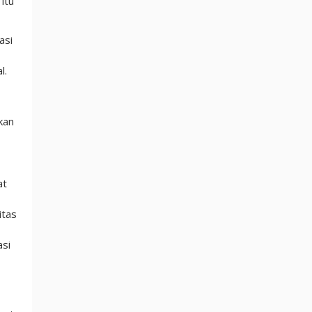
itu
asi
l.
kan
at
itas
asi