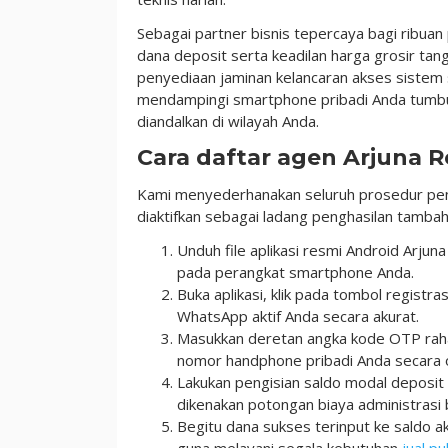
Sebagai partner bisnis tepercaya bagi ribuan
dana deposit serta keadilan harga grosir ta
penyediaan jaminan kelancaran akses sistem 
mendampingi smartphone pribadi Anda tumbu
diandalkan di wilayah Anda.
Cara daftar agen Arjuna R
Kami menyederhanakan seluruh prosedur pend
diaktifkan sebagai ladang penghasilan tambahan
Unduh file aplikasi resmi Android Arjun
pada perangkat smartphone Anda.
Buka aplikasi, klik pada tombol registr
WhatsApp aktif Anda secara akurat.
Masukkan deretan angka kode OTP rahas
nomor handphone pribadi Anda secara 
Lakukan pengisian saldo modal deposit 
dikenakan potongan biaya administrasi 
Begitu dana sukses terinput ke saldo 
guna melayani segala kebutuhan
jual pu