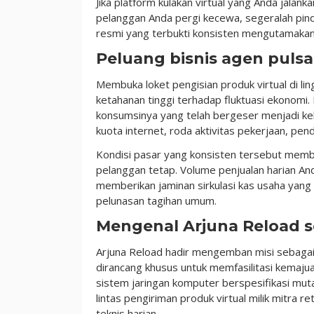
Jika platform kulakan virtual yang Anda jala
pelanggan Anda pergi kecewa, segeralah pi
resmi yang terbukti konsisten mengutamakan 
Peluang bisnis agen pulsa
Membuka loket pengisian produk virtual di l
ketahanan tinggi terhadap fluktuasi ekonomi. K
konsumsinya yang telah bergeser menjadi ke
kuota internet, roda aktivitas pekerjaan, pen
Kondisi pasar yang konsisten tersebut memb
pelanggan tetap. Volume penjualan harian An
memberikan jaminan sirkulasi kas usaha yang
pelunasan tagihan umum.
Mengenal Arjuna Reload s
Arjuna Reload hadir mengemban misi sebagai 
dirancang khusus untuk memfasilitasi kemaju
sistem jaringan komputer berspesifikasi muta
lintas pengiriman produk virtual milik mitra r
teknis harian.