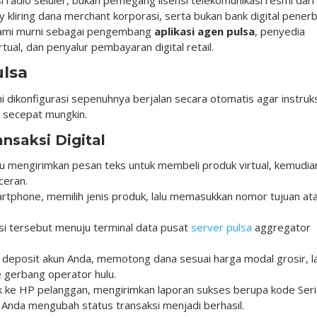
liring dana merchant korporasi, serta bukan bank digital penerb
kami murni sebagai pengembang
aplikasi agen pulsa
, penyedia
rtual, dan penyalur pembayaran digital retail.
ulsa
ni dikonfigurasi sepenuhnya berjalan secara otomatis agar instruk
 secepat mungkin.
nsaksi Digital
 mengirimkan pesan teks untuk membeli produk virtual, kemudia
ceran.
rtphone, memilih jenis produk, lalu memasukkan nomor tujuan at
psi tersebut menuju terminal data pusat
server pulsa
aggregator
deposit akun Anda, memotong dana sesuai harga modal grosir, la
 gerbang operator hulu.
ke HP pelanggan, mengirimkan laporan sukses berupa kode Seri
 Anda mengubah status transaksi menjadi berhasil.