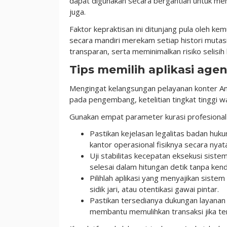
dapat digunakan secara bergantian untuk m
juga.
Faktor kepraktisan ini ditunjang pula oleh k
secara mandiri merekam setiap histori mutasi
transparan, serta meminimalkan risiko selisih 
Tips memilih aplikasi age
Mengingat kelangsungan pelayanan konter A
pada pengembang, ketelitian tingkat tinggi w
Gunakan empat parameter kurasi profesional 
Pastikan kejelasan legalitas badan hu
kantor operasional fisiknya secara nyat
Uji stabilitas kecepatan eksekusi sist
selesai dalam hitungan detik tanpa kend
Pilihlah aplikasi yang menyajikan sistem
sidik jari, atau otentikasi gawai pintar.
Pastikan tersedianya dukungan layanan
membantu memulihkan transaksi jika terj