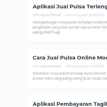
Aplikasi Jual Pulsa Terlen
Oleh
Arjuna Reload
Diposting pada
29/06/2026
Ketergantungan masyarakat terhadap konektivitas
penghasilan yang tidak pernah sepi peminat. Me
paling efektif bagi
Cara Jual Pulsa Online Mod
Oleh
Arjuna Reload
Diposting pada
27/06/2026
Kebutuhan masyarakat terhadap kuota internet d
produk mikro yang paling sering dicari setiap ha
Aplikasi Pembayaran Tagi