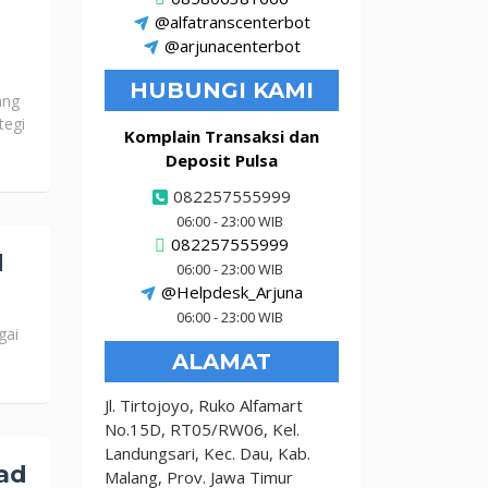
@alfatranscenterbot
@arjunacenterbot
HUBUNGI KAMI
ang
tegi
Komplain Transaksi dan
Deposit Pulsa
082257555999
06:00 - 23:00 WIB
082257555999
d
06:00 - 23:00 WIB
@Helpdesk_Arjuna
06:00 - 23:00 WIB
gai
ALAMAT
Jl. Tirtojoyo, Ruko Alfamart
No.15D, RT05/RW06, Kel.
Landungsari, Kec. Dau, Kab.
ad
Malang, Prov. Jawa Timur