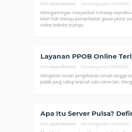
Oleh
Arjuna Reload
Diposting pada
21/06/2026
Ketergantungan masyarakat terhadap kepraktis
loket fisik menuju pemanfaatan gawai pintar s
online terbukti mampu
Layanan PPOB Online Terl
Oleh
Arjuna Reload
Diposting pada
19/06/2026
Mengelola rincian pengeluaran rumah tangga tak
publik yang saling terpisah satu sama lain. Men
Apa Itu Server Pulsa? Defin
Oleh
Arjuna Reload
Diposting pada
17/06/2026