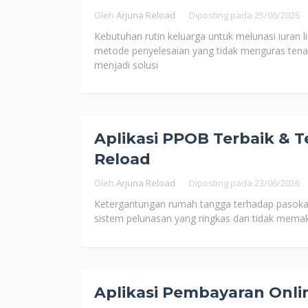
Oleh
Arjuna Reload
Diposting pada
25/06/2026
Kebutuhan rutin keluarga untuk melunasi iuran l
metode penyelesaian yang tidak menguras tenag
menjadi solusi
Aplikasi PPOB Terbaik & T
Reload
Oleh
Arjuna Reload
Diposting pada
23/06/2026
Ketergantungan rumah tangga terhadap pasokan d
sistem pelunasan yang ringkas dan tidak memak
Aplikasi Pembayaran Onlin