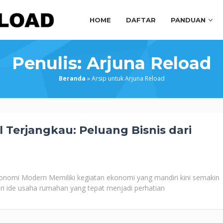
HOME
DAFTAR
PANDUAN
Penulis:
Arjuna Reload
Beranda
»
Arsip untuk Arjuna Reload
Terjangkau: Peluang Bisnis dari
onomi Modern Memiliki kegiatan ekonomi yang mandiri kini semakin
cari ide usaha rumahan yang tepat menjadi perhatian