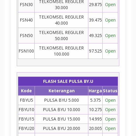
TELKOMSEL REGULER
FSN30
29.875
Open
30.000
TELKOMSEL REGULER
FSN40
39.475
Open
40.000
TELKOMSEL REGULER
FSN50
49.325
Open
50.000
TELKOMSEL REGULER
FSN100
97.525
Open
100.000
FLASH SALE PULSA BY.U
Kode
Keterangan
Harga
Status
FBYU5
PULSA BYU 5.000
5.375
Open
FBYU10
PULSA BYU 10.000
10.275
Open
FBYU15
PULSA BYU 15.000
14.995
Open
FBYU20
PULSA BYU 20.000
20.005
Open