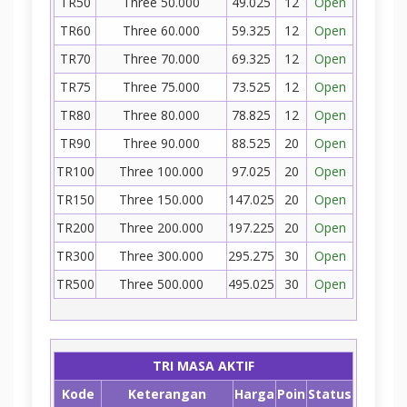
TR50
Three 50.000
49.025
12
Open
TR60
Three 60.000
59.325
12
Open
TR70
Three 70.000
69.325
12
Open
TR75
Three 75.000
73.525
12
Open
TR80
Three 80.000
78.825
12
Open
TR90
Three 90.000
88.525
20
Open
TR100
Three 100.000
97.025
20
Open
TR150
Three 150.000
147.025
20
Open
TR200
Three 200.000
197.225
20
Open
TR300
Three 300.000
295.275
30
Open
TR500
Three 500.000
495.025
30
Open
TRI MASA AKTIF
Kode
Keterangan
Harga
Poin
Status