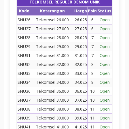
TELKOMSEL REGULER DENOM UNIK
Kode
Keterangan
Harga
Poin
Status
SNU26
Telkomsel 26.000
26.025
6
Open
SNU27
Telkomsel 27.000
27.025
6
Open
SNU28
Telkomsel 28.000
28.025
7
Open
SNU29
Telkomsel 29.000
29.025
7
Open
SNU31
Telkomsel 31.000
31.025
7
Open
SNU32
Telkomsel 32.000
32.025
8
Open
SNU33
Telkomsel 33.000
33.025
8
Open
SNU34
Telkomsel 34.000
34.025
8
Open
SNU36
Telkomsel 36.000
36.025
10
Open
SNU37
Telkomsel 37.000
37.025
10
Open
SNU38
Telkomsel 38.000
38.025
11
Open
SNU39
Telkomsel 39.000
39.025
11
Open
SNU41
Telkomsel 41.000
41.025
11
Open