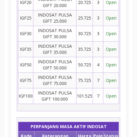
IGF20
20.725
3
Open
GIFT 20.000
INDOSAT PULSA
IGF25
25.725
3
Open
GIFT 25.000
INDOSAT PULSA
IGF30
30.725
3
Open
GIFT 30.000
INDOSAT PULSA
IGF35
35.725
3
Open
GIFT 35.000
INDOSAT PULSA
IGF50
50.725
4
Open
GIFT 50.000
INDOSAT PULSA
IGF75
75.725
7
Open
GIFT 75.000
INDOSAT PULSA
IGF100
101.525
7
Open
GIFT 100.000
PERPANJANG MASA AKTIF INDOSAT
Kode
Keterangan
Harga
Poin
Status