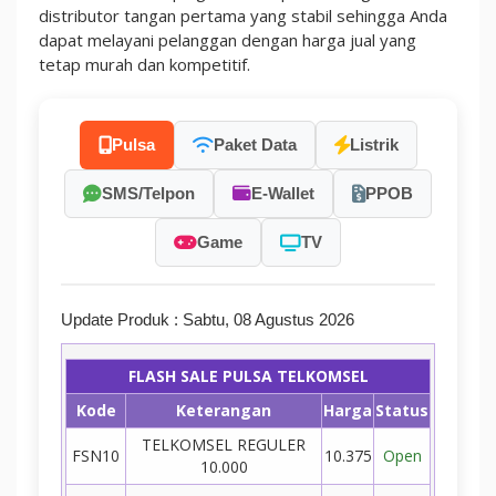
distributor tangan pertama yang stabil sehingga Anda
dapat melayani pelanggan dengan harga jual yang
tetap murah dan kompetitif.
Pulsa
Paket Data
Listrik
SMS/Telpon
E-Wallet
PPOB
Game
TV
Update Produk : Sabtu, 08 Agustus 2026
FLASH SALE PULSA TELKOMSEL
Kode
Keterangan
Harga
Status
TELKOMSEL REGULER
FSN10
10.375
Open
10.000