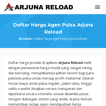
Loncat
ke
konten
Daftar Harga Agen Pulsa Arjuna
Reload
Beranda
»
Daftar Harga Agen Pulsa Arjuna Reload
Daftar
Daftar harga produk di aplikasi
Arjuna Reload
hadir
Harga
dengan penawaran harga modal yang sangat miring
Agen
dan bersaing, menjadikannya pilihan favorit bagi para
Pulsa
pebisnis pulsa untuk meraup profit maksimal. Seluruh
Arjuna
rincian biaya untuk pulsa reguler, paket data, hingga
Reload
saldo
e-wallet
disajikan secara transparan dan
diperbarui secara otomatis sesuai dinamika pasar.
Dengan dukungan sistem yang andal, Arjuna Reload
memastikan setiap agen mendapatkan harga