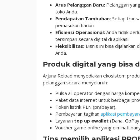
Arus Pelanggan Baru:
Pelanggan yang 
toko Anda.
Pendapatan Tambahan:
Setiap trans
pemasukan harian.
Efisiensi Operasional:
Anda tidak perl
tersimpan secara digital di aplikasi.
Fleksibilitas:
Bisnis ini bisa dijalanka
Anda.
Produk digital yang bisa d
Arjuna Reload menyediakan ekosistem produk
pelanggan secara menyeluruh:
Pulsa all operator dengan harga kompeti
Paket data internet untuk berbagai pro
Token listrik PLN (prabayar).
Pembayaran tagihan
aplikasi pembayar
Layanan
top up ewallet
(Dana, GoPay
Voucher game online yang diminati bany
Tips memilih aplikasi PPO