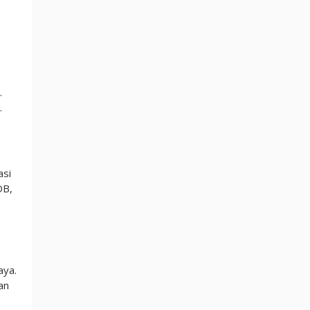
.
.
asi
OB,
aya.
an