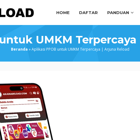
HOME
DAFTAR
PANDUAN
 untuk UMKM Terpercaya |
Beranda
»
Aplikasi PPOB untuk UMKM Terpercaya | Arjuna Reload