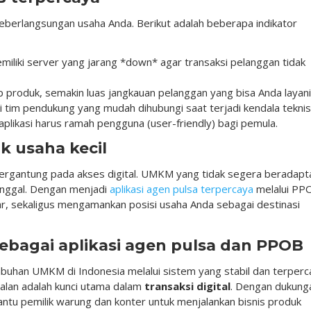
eberlangsungan usaha Anda. Berikut adalah beberapa indikator
emiliki server yang jarang *down* agar transaksi pelanggan tidak
 produk, semakin luas jangkauan pelanggan yang bisa Anda layani
i tim pendukung yang mudah dihubungi saat terjadi kendala teknis
plikasi harus ramah pengguna (user-friendly) bagi pemula.
k usaha kecil
bergantung pada akses digital. UMKM yang tidak segera beradapt
inggal. Dengan menjadi
aplikasi agen pulsa terpercaya
melalui PP
sekaligus mengamankan posisi usaha Anda sebagai destinasi
ebagai aplikasi agen pulsa dan PPOB
buhan UMKM di Indonesia melalui sistem yang stabil dan terperc
lan adalah kunci utama dalam
transaksi digital
. Dengan dukung
antu pemilik warung dan konter untuk menjalankan bisnis produk