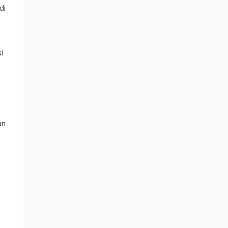
di
i
an