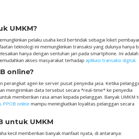
ntuk UMKM?
emungkinkan pelaku usaha kecil bertindak sebagai loket pembaya
aatan teknologi ini memungkinkan transaksi yang dulunya hanya b
iselesaikan hanya dengan sentuhan jari pada smartphone. Ini adalah
g memudahkan akses masyarakat terhadap
aplikasi transaksi digital
.
B online?
perangkat agen ke server pusat penyedia jasa. Ketika pelangg
an mengirimkan data tersebut secara *real-time* ke penyedia
ing untuk memberikan rasa aman kepada pelanggan. Banyak UMKM t
is PPOB online
mampu meningkatkan loyalitas pelanggan secara
OB untuk UMKM
ha kecil memberikan banyak manfaat nyata, di antaranya: