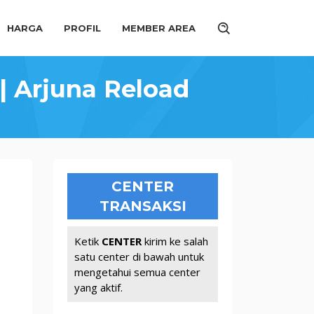
HARGA
PROFIL
MEMBER AREA
 Arjuna Reload
CENTER
TRANSAKSI
Ketik
CENTER
kirim ke salah
satu center di bawah untuk
mengetahui semua center
yang aktif.