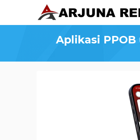
Loncat
ke
konten
Aplikasi PPOB
Aplikasi
PPOB
untuk
UMKM
Terpercaya
|
Arjuna
Reload