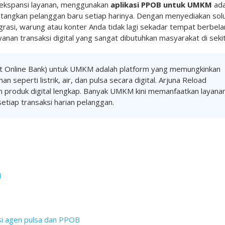
an ekspansi layanan, menggunakan
aplikasi PPOB untuk UMKM
ada
datangkan pelanggan baru setiap harinya. Dengan menyediakan solu
rasi, warung atau konter Anda tidak lagi sekadar tempat berbela
anan transaksi digital yang sangat dibutuhkan masyarakat di sekit
t Online Bank) untuk UMKM adalah platform yang memungkinkan
seperti listrik, air, dan pulsa secara digital. Arjuna Reload
 produk digital lengkap. Banyak UMKM kini memanfaatkan layana
setiap transaksi harian pelanggan.
M
si agen pulsa dan PPOB