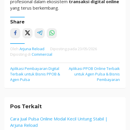
profesional dalam ekosistem
transaksi digital online
yang terus berkembang.
Share
Oleh
Arjuna Reload
Diposting pada
23/05/2026
Diposting di
Commercial
Navigasi
Aplikasi Pembayaran Digital
Aplikasi PPOB Online Terbaik
Terbaik untuk Bisnis PPOB &
untuk Agen Pulsa & Bisnis
pos
Agen Pulsa
Pembayaran
Pos Terkait
Cara Jual Pulsa Online Modal Kecil Untung Stabil |
Arjuna Reload