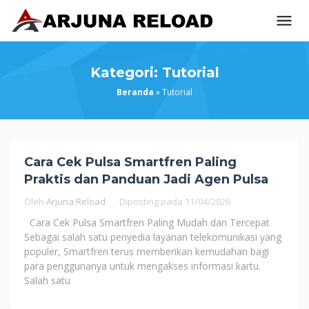
Loncat
ke
konten
Kategori:
Tutorial
Beranda
»
Tutorial
Cara Cek Pulsa Smartfren Paling
Praktis dan Panduan Jadi Agen Pulsa
Oleh
Arjuna Reload
Diposting pada
11/04/2026
Cara Cek Pulsa Smartfren Paling Mudah dan Tercepat
Sebagai salah satu penyedia layanan telekomunikasi yang
populer, Smartfren terus memberikan kemudahan bagi
para penggunanya untuk mengakses informasi kartu.
Salah satu