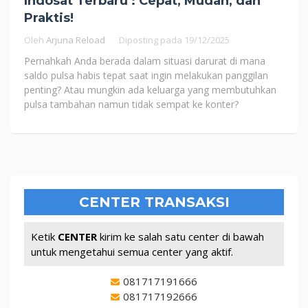
Indosat Terbaru : Cepat, Mudah, dan
Praktis!
Oleh
Arjuna Reload
Diposting pada
19/12/2025
Pernahkah Anda berada dalam situasi darurat di mana
saldo pulsa habis tepat saat ingin melakukan panggilan
penting? Atau mungkin ada keluarga yang membutuhkan
pulsa tambahan namun tidak sempat ke konter?
CENTER TRANSAKSI
Ketik
CENTER
kirim ke salah satu center di bawah
untuk mengetahui semua center yang aktif.
081717191666
081717192666