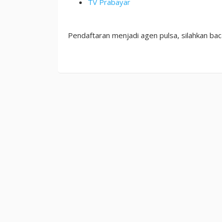
TV Prabayar
Pendaftaran menjadi agen pulsa, silahkan ba
Oleh
Arjuna
Reload
Diposting
pada
08/02/2025