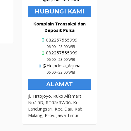
HUBUNGI KAMI
Komplain Transaksi dan
Deposit Pulsa
082257555999
06:00 - 23:00 WIB
082257555999
06:00 - 23:00 WIB
@Helpdesk_Arjuna
06:00 - 23:00 WIB
ALAMAT
Jl. Tirtojoyo, Ruko Alfamart
No.15D, RT05/RW06, Kel.
Landungsari, Kec. Dau, Kab.
Malang, Prov. Jawa Timur