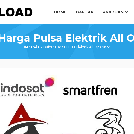
HOME
DAFTAR
PANDUAN
Harga Pulsa Elektrik All 
Beranda
»
Daftar Harga Pulsa Elektrik All Operator