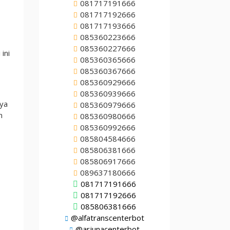
081717191666
081717192666
081717193666
085360223666
085360227666
ini
085360365666
085360367666
085360929666
085360939666
nya
085360979666
m
085360980666
085360992666
085804584666
085806381666
085806917666
089637180666
081717191666
081717192666
085806381666
@alfatranscenterbot
@arjunacenterbot